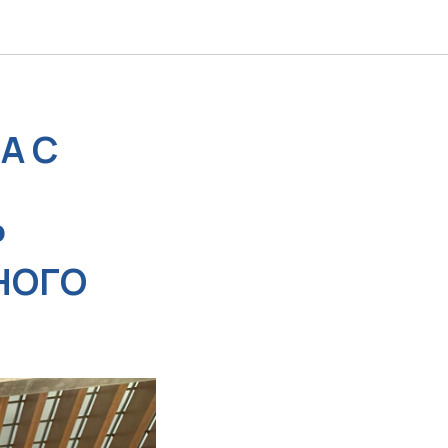
А С
Р
НОГО