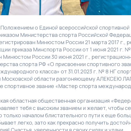
 Положением о Единой всероссийской спортивной 
иказом Министерства спорта Российской Федерац
арегистрирован Минюстом России 21 марта 2017 г.,
кции приказа Минспорта России от 1 июня 2021 г. №
 Минюстом России 30 июня 2021 г., регистрацион
ерства спорта РФ «О присвоении спортивного зва
ждународного класса» от 31.01.2023 г. № 8 НГ спо
и Московской области разгоняющему АЛЕКСЕЮ ЛА
е спортивное звание «Мастер спорта международ
ская областная общественная организация «Федер
авляет тебя с высоким званием и желает, чтобы 
о только началом блистательного пути к еще бол
бывает легко, зато как прекрасно получить достой
ия! Счастья, уверенности в своих силах и удачи.