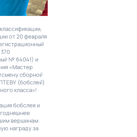
классификации,
ии от 20 февраля
 регистрационный
 370
ный № 64041) и
ния «Мастер
ртсмену сборной
ПТЕВУ (бобслей)
ного класса»!
ация бобслея и
сегодняшнее
ьшим вершинам.
ную награду за