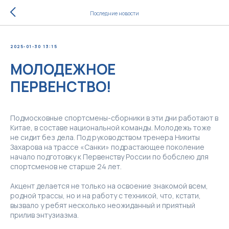
Последние новости
2025-01-30 13:15
МОЛОДЕЖНОЕ
ПЕРВЕНСТВО!
Подмосковные спортсмены-сборники в эти дни работают в
Китае, в составе национальной команды. Молодежь тоже
не сидит без дела. Под руководством тренера Никиты
Захарова на трассе «Санки» подрастающее поколение
начало подготовку к Первенству России по бобслею для
спортсменов не старше 24 лет.
Акцент делается не только на освоение знакомой всем,
родной трассы, но и на работу с техникой, что, кстати,
вызвало у ребят несколько неожиданный и приятный
прилив энтузиазма.