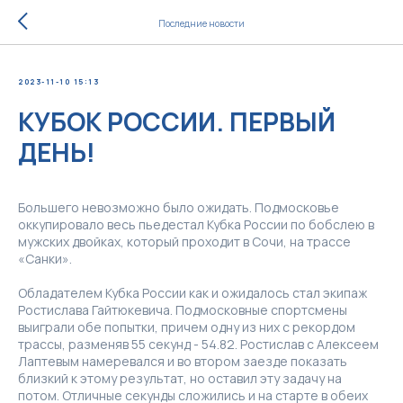
Последние новости
2023-11-10 15:13
КУБОК РОССИИ. ПЕРВЫЙ
ДЕНЬ!
Большего невозможно было ожидать. Подмосковье
оккупировало весь пьедестал Кубка России по бобслею в
мужских двойках, который проходит в Сочи, на трассе
«Санки».
Обладателем Кубка России как и ожидалось стал экипаж
Ростислава Гайтюкевича. Подмосковные спортсмены
выиграли обе попытки, причем одну из них с рекордом
трассы, разменяв 55 секунд - 54.82. Ростислав с Алексеем
Лаптевым намеревался и во втором заезде показать
близкий к этому результат, но оставил эту задачу на
потом. Отличные секунды сложились и на старте в обеих