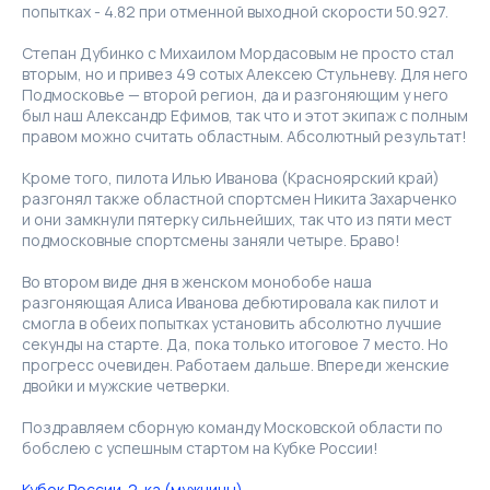
попытках - 4.82 при отменной выходной скорости 50.927.
Степан Дубинко с Михаилом Мордасовым не просто стал
вторым, но и привез 49 сотых Алексею Стульневу. Для него
Подмосковье — второй регион, да и разгоняющим у него
был наш Александр Ефимов, так что и этот экипаж с полным
правом можно считать областным. Абсолютный результат!
Кроме того, пилота Илью Иванова (Красноярский край)
разгонял также областной спортсмен Никита Захарченко
и они замкнули пятерку сильнейших, так что из пяти мест
подмосковные спортсмены заняли четыре. Браво!
Во втором виде дня в женском монобобе наша
разгоняющая Алиса Иванова дебютировала как пилот и
смогла в обеих попытках установить абсолютно лучшие
секунды на старте. Да, пока только итоговое 7 место. Но
прогресс очевиден. Работаем дальше. Впереди женские
двойки и мужские четверки.
Поздравляем сборную команду Московской области по
бобслею с успешным стартом на Кубке России!
Кубок России. 2-ка (мужчины)